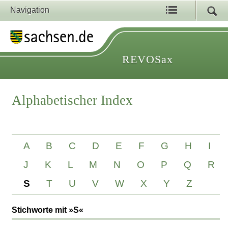
Navigation
REVOSax
Alphabetischer Index
A
B
C
D
E
F
G
H
I
J
K
L
M
N
O
P
Q
R
S
T
U
V
W
X
Y
Z
Stichworte mit »S«