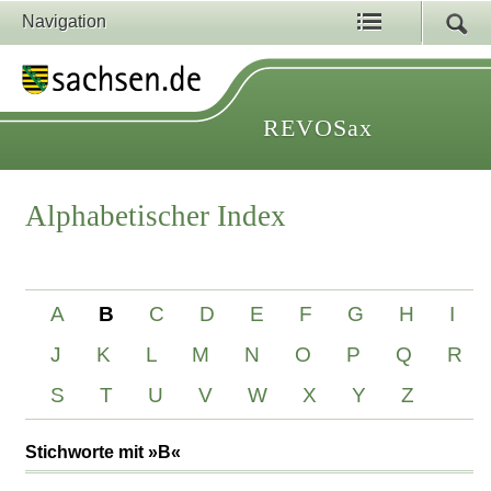
Navigation
REVOSax
Alphabetischer Index
A
B
C
D
E
F
G
H
I
J
K
L
M
N
O
P
Q
R
S
T
U
V
W
X
Y
Z
Stichworte mit »B«