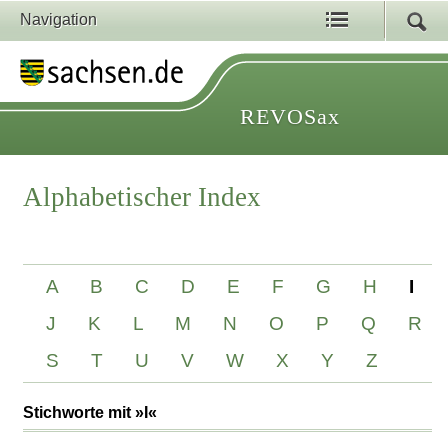
Navigation
REVOSax
Alphabetischer Index
A
B
C
D
E
F
G
H
I
J
K
L
M
N
O
P
Q
R
S
T
U
V
W
X
Y
Z
Stichworte mit »I«