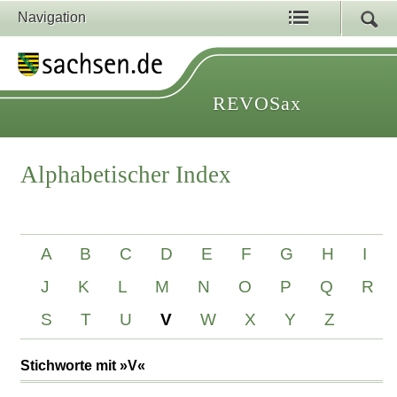
Navigation
REVOSax
Alphabetischer Index
A
B
C
D
E
F
G
H
I
J
K
L
M
N
O
P
Q
R
S
T
U
V
W
X
Y
Z
Stichworte mit »V«