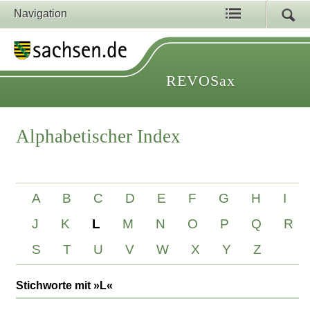
Navigation
REVOSax
Alphabetischer Index
A
B
C
D
E
F
G
H
I
J
K
L
M
N
O
P
Q
R
S
T
U
V
W
X
Y
Z
Stichworte mit »L«