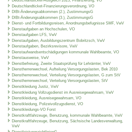
Deutschlandticket-Ausgleich 2025, Finanzierung, VO
Deutschlandticket-Finanzierungsverordnung, VO
DIBt-Änderungsabkommen (2.), ZustimmungsG
DIBt-Änderungsabkommen (3.), ZustimmungsG
Dienst- und Fortbildungsreisen, Anordnungsbefugnisse SMF, VwV
Dienstaufgaben an Hochschulen, VO
Dienstaufgaben LFS, VwV
Dienstaufgaben, Ausbildungszentrum Bobritzsch, VwV
Dienstaufgaben, Bezirksrevisore, VwV
Dienstaufwandsentschädigungen kommunale Wahlbeamte, VO
Dienstausweise, VwV
Dienstbefreiung, Zweite Staatsprüfung für Lehrämter, VwV
Dienstherrenwechsel, Aufteilung Versorgungslasten, Bek 2010
Dienstherrenwechsel, Verteilung Versorgungslasten, G zum StV
Dienstherrenwechsel, Verteilung Versorgungslasten, StV
Dienstkleidung Justiz, VwV
Dienstkleidung Vollzugsdienst im Ausreisegewahrsam, VwV
Dienstkleidung, Ausreisegewahrsam, VO
Dienstkleidung, Polizeivollzugsdienst, VO
Dienstkleidungs-VO Forst
Dienstkraftfahrzeuge, Benutzung, kommunale Wahlbeamte, VwV
Dienstkraftfahrzeuge, Benutzung, Sächsische Landesverwaltung,
VwV
DienstleistungsrichtlinienG