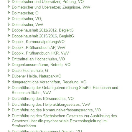
Dolmetscher und Übersetzer, Prüfung, VO
Dolmetscher und Übersetzer, Zeugnisse, VwV
Dolmetscher, G
Dolmetscher, VO;
Dolmetscher, VwV
Doppelhaushalt 2011/2012, BegleitG
Doppelhaushalt 2015/2016, BegleitG
Doppik, KommunalprüfungsVO
Doppik, Prüfhandbuch AP, VwV
Doppik, Prüfhandbuch HKR, VwV
Drittmittel an Hochschulen, VO
Drogenkonsumräume, Betrieb, VO
Duale-Hochschule, G
Dübener Heide, NaturparkVO
düngerechtliche Vorschriften, Regelung, VO
Durchführung der Gefahrgutverordnung Straße, Eisenbahn und
Binnenschifffahrt, VwV
Durchführung des Börsenrechts, VO
Durchführung des Heilpraktikergesetzes, VwV
Durchführung des Kommunalverfassungsrechts, VO
Durchführung des Sächsischen Gesetzes zur Ausführung des
Gesetzes über die psychosoziale Prozessbegleitung im
Strafverfahren
Durchführung E-Government-Gesetz, VO