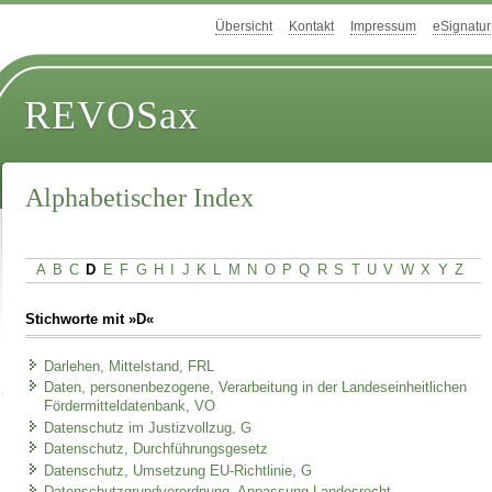
Übersicht
Kontakt
Impressum
eSignatur
REVOSax
Alphabetischer Index
A
B
C
D
E
F
G
H
I
J
K
L
M
N
O
P
Q
R
S
T
U
V
W
X
Y
Z
Stichworte mit »D«
Darlehen, Mittelstand, FRL
Daten, personenbezogene, Verarbeitung in der Landeseinheitlichen
Fördermitteldatenbank, VO
Datenschutz im Justizvollzug, G
Datenschutz, Durchführungsgesetz
Datenschutz, Umsetzung EU-Richtlinie, G