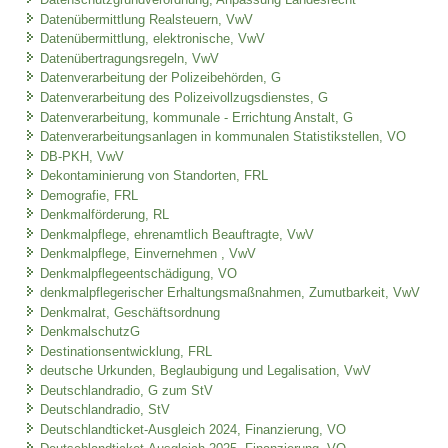
Datenschutzgrundverordnung, Anpassung Landesrecht
Datenübermittlung Realsteuern, VwV
Datenübermittlung, elektronische, VwV
Datenübertragungsregeln, VwV
Datenverarbeitung der Polizeibehörden, G
Datenverarbeitung des Polizeivollzugsdienstes, G
Datenverarbeitung, kommunale - Errichtung Anstalt, G
Datenverarbeitungsanlagen in kommunalen Statistikstellen, VO
DB-PKH, VwV
Dekontaminierung von Standorten, FRL
Demografie, FRL
Denkmalförderung, RL
Denkmalpflege, ehrenamtlich Beauftragte, VwV
Denkmalpflege, Einvernehmen , VwV
Denkmalpflegeentschädigung, VO
denkmalpflegerischer Erhaltungsmaßnahmen, Zumutbarkeit, VwV
Denkmalrat, Geschäftsordnung
DenkmalschutzG
Destinationsentwicklung, FRL
deutsche Urkunden, Beglaubigung und Legalisation, VwV
Deutschlandradio, G zum StV
Deutschlandradio, StV
Deutschlandticket-Ausgleich 2024, Finanzierung, VO