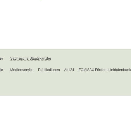
er
Sächsische Staatskanzlei
le
Medienservice
Publikationen
Amt24
FÖMISAX Fördermitteldatenbank