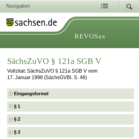
Navigation
REVOSax
SächsZuVO § 121a SGB V
Vollzitat: SächsZuVO § 121a SGB V vom
17. Januar 1998 (SächsGVBl. S. 46)
Eingangsformel
§ 1
§ 2
§ 3