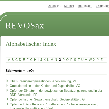
Übersicht
Kontakt
Impressum
eSignatur
REVOSax
Alphabetischer Index
A
B
C
D
E
F
G
H
I
J
K
L
M
N
O
P
Q
R
S
T
U
V
W
X
Y
Z
Stichworte mit »O«
Obst-Erzeugerorganisationen, Anerkennung, VO
Ombudsstellen in der Kinder- und Jugendhilfe, VO
Opfer der Diktatur in der sowjetischen Besatzungszone und in der
DDR, Verbände, FRL
Opfer politischer Gewaltherrschaft, Gedenkstätten, G
Opfer und Betroffene von Straftaten und Schadensereignissen,
finanzielle Unterstützung, VwV