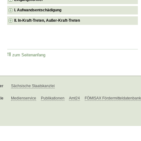
I. Aufwandsentschädigung
II. In-Kraft-Treten, Außer-Kraft-Treten
zum Seitenanfang
er
Sächsische Staatskanzlei
le
Medienservice
Publikationen
Amt24
FÖMISAX Fördermitteldatenbank