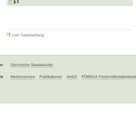
§ 3
zum Seitenanfang
er
Sächsische Staatskanzlei
le
Medienservice
Publikationen
Amt24
FÖMISAX Fördermitteldatenbank