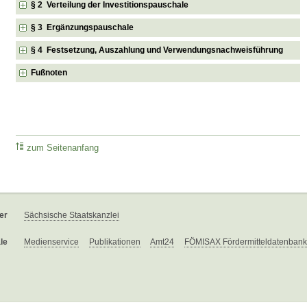
§ 2 Verteilung der Investitionspauschale
§ 3 Ergänzungspauschale
§ 4 Festsetzung, Auszahlung und Verwendungsnachweisführung
Fußnoten
zum Seitenanfang
er
Sächsische Staatskanzlei
le
Medienservice
Publikationen
Amt24
FÖMISAX Fördermitteldatenbank