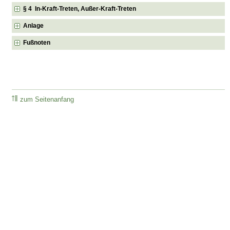
§ 4 In-Kraft-Treten, Außer-Kraft-Treten
Anlage
Fußnoten
zum Seitenanfang