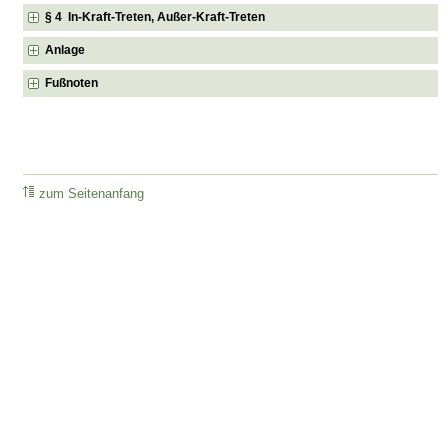
§ 4 In-Kraft-Treten, Außer-Kraft-Treten
Anlage
Fußnoten
zum Seitenanfang