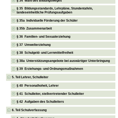
§ 34 Wahl des Bildungsweges
§ 35 Bildungsstandards, Lehrpläne, Stundentafeln,
landeseinheitliche Prüfungsaufgaben
§ 35a Individuelle Förderung der Schüler
§ 35b Zusammenarbeit
§ 36 Familien- und Sexualerziehung
§ 37 Umwelterziehung
§ 38 Schulgeld- und Lernmittelfreiheit
§ 38a Unterstützungsangebote bei auswärtiger Unterbringung
§ 39 Erziehungs- und Ordnungsmaßnahmen
5. Teil Lehrer, Schulleiter
§ 40 Personalhoheit, Lehrer
§ 41 Schulleiter, stellvertretender Schulleiter
§ 42 Aufgaben des Schulleiters
6. Teil Schulverfassung