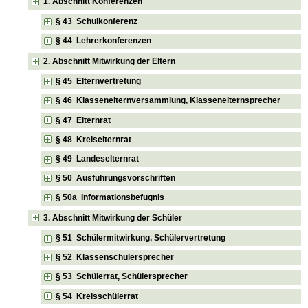
1. Abschnitt Konferenzen
§ 43 Schulkonferenz
§ 44 Lehrerkonferenzen
2. Abschnitt Mitwirkung der Eltern
§ 45 Elternvertretung
§ 46 Klassenelternversammlung, Klassenelternsprecher
§ 47 Elternrat
§ 48 Kreiselternrat
§ 49 Landeselternrat
§ 50 Ausführungsvorschriften
§ 50a Informationsbefugnis
3. Abschnitt Mitwirkung der Schüler
§ 51 Schülermitwirkung, Schülervertretung
§ 52 Klassenschülersprecher
§ 53 Schülerrat, Schülersprecher
§ 54 Kreisschülerrat