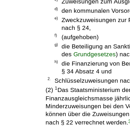
Zuweisungen zum Ausgle
d)
den kommunalen Vorsorg
e)
Zweckzuweisungen zur F
nach § 24,
f)
(aufgehoben)
g)
die Beteiligung an Sankt
des
Grundgesetzes
) na
h)
die Finanzierung von Be
§ 34 Absatz 4 und
2.
Schlüsselzuweisungen nach
1
(2)
Das Staatsministerium de
Finanzausgleichsmasse jährli
Minderzuweisungen bei den V
können über die Zuweisungen
nach § 22 verrechnet werden.