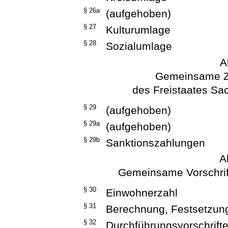
§ 26a
(aufgehoben)
§ 27
Kulturumlage
§ 28
Sozialumlage
A
Gemeinsame Za
des Freistaates S
§ 29
(aufgehoben)
§ 29a
(aufgehoben)
§ 29b
Sanktionszahlungen
A
Gemeinsame Vorschrift
§ 30
Einwohnerzahl
§ 31
Berechnung, Festsetzun
§ 32
Durchführungsvorschrift