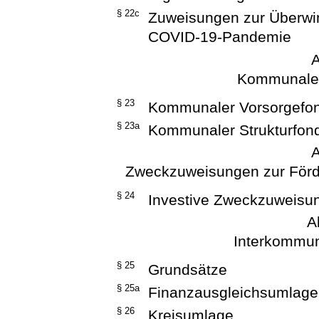
§ 22c
Zuweisungen zur Überwi
COVID-19-Pandemie
A
Kommunale
§ 23
Kommunaler Vorsorgefo
§ 23a
Kommunaler Strukturfon
A
Zweckzuweisungen zur Förd
§ 24
Investive Zweckzuweisu
A
Interkommun
§ 25
Grundsätze
§ 25a
Finanzausgleichsumlage
§ 26
Kreisumlage