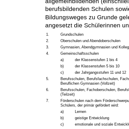
allgemeinbildenden (einschlie
berufsbildenden Schulen sowie
Bildungsweges zu Grunde gel
angesetzt die Schülerinnen un
1.
Grundschulen
2.
Oberschulen und Abendoberschulen
3.
Gymnasien, Abendgymnasien und Kolle
4.
Gemeinschaftsschulen
a)
der Klassenstufen 1 bis 4
b)
der Klassenstufen 5 bis 10
c)
der Jahrgangsstufen 11 und 12
5.
Berufsschulen, Berufsfachschulen, Fach
Beruflichen Gymnasien (Vollzeit)
6.
Berufsschulen, Fachoberschulen, Beruf
(Teilzeit)
7.
Förderschulen nach dem Förderschwerpun
Schülers, der primär gefördert wird:
a)
Lernen
b)
geistige Entwicklung
c)
emotionale und soziale Entwick