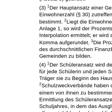
1
(3)
Der Hauptansatz einer Ge
Einwohnerzahl (§ 30) zutreff
2
bestimmt.
Liegt die Einwohn
Anlage 1, so wird der Prozent
Interpolation ermittelt; er wir
3
Komma aufgerundet.
Die Pro
des durchschnittlichen Finan
Gemeinden zu bilden.
1
(4)
Der Schüleransatz wird 
für jede Schülerin und jeden 
Träger sie zu Beginn des Haus
2
Schulzweckverbände haben di
einem von ihnen zu bestimmen
Ermittlung des Schüleransatzes
Schuljahres, in dem das Ausgle