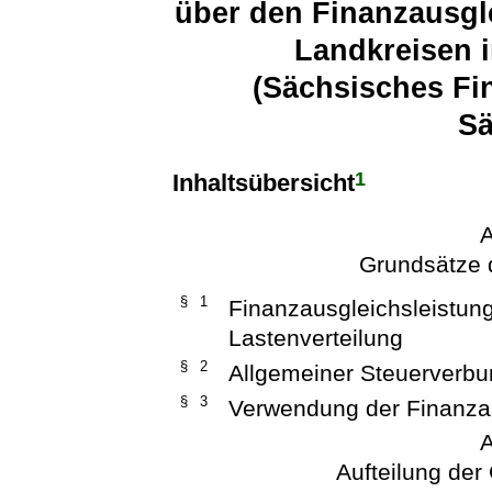
über den Finanzausgl
Landkreisen 
(Sächsisches Fi
S
1
Inhaltsübersicht
A
Grundsätze 
§ 1
Finanzausgleichsleistun
Lastenverteilung
§ 2
Allgemeiner Steuerverb
§ 3
Verwendung der Finanz
A
Aufteilung de