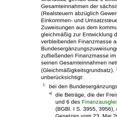
Gesamteinnahmen der sächs
(Realsteuern abzüglich Gewe
Einkommen- und Umsatzsteuer
Zuweisungen aus dem kommuna
gleichmäßig zur Entwicklung 
verbleibenden Finanzmasse a
Bundesergänzungszuweisunge
zufließenden Finanzmasse im
seinen Gesamteinnahmen nett
(Gleichmäßigkeitsgrundsatz).
unberücksichtigt:
1.
bei den Bundesergänzung
a)
die Beträge, die der Fr
und 6 des
Finanzausgle
(BGBl. I S. 3955, 3956), 
Gesetzes vom 23. Mai 20