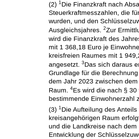
1
(2)
Die Finanzkraft nach Abs
Steuerkraftmesszahlen, die fü
wurden, und den Schlüsselzuw
2
Ausgleichsjahres.
Zur Ermitt
wird die Finanzkraft des Jah
mit 1 368,18 Euro je Einwohne
kreisfreien Raumes mit 1 949
3
angesetzt.
Das sich daraus er
Grundlage für die Berechnung
dem Jahr 2023 zwischen dem k
4
Raum.
Es wird die nach § 30
bestimmende Einwohnerzahl z
1
(3)
Die Aufteilung des Anteil
kreisangehörigen Raum erfolg
und die Landkreise nach dem
Entwicklung der Schlüsselzuw