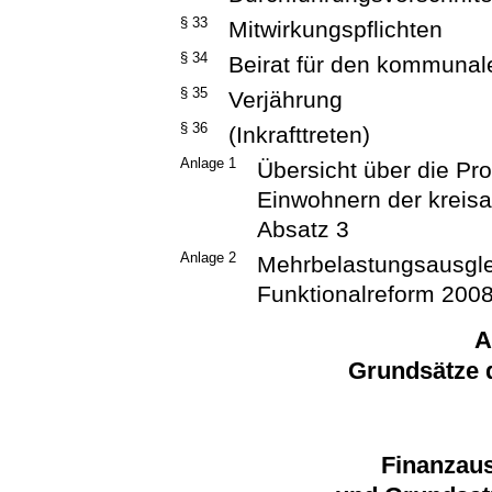
§ 33
Mitwirkungspflichten
§ 34
Beirat für den kommunal
§ 35
Verjährung
§ 36
(Inkrafttreten)
Anlage 1
Übersicht über die Pr
Einwohnern der krei
Absatz 3
Anlage 2
Mehrbelastungsausglei
Funktionalreform 200
A
Grundsätze 
Finanzaus