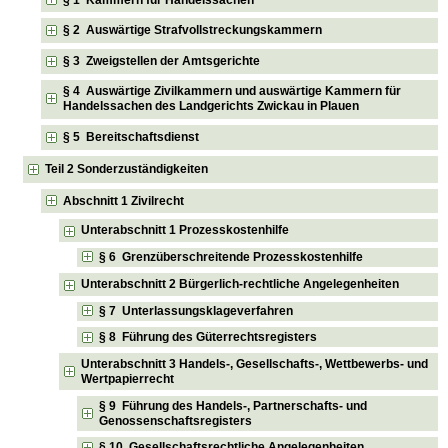
§ 2 Auswärtige Strafvollstreckungskammern
§ 3 Zweigstellen der Amtsgerichte
§ 4 Auswärtige Zivilkammern und auswärtige Kammern für
Handelssachen des Landgerichts Zwickau in Plauen
§ 5 Bereitschaftsdienst
Teil 2 Sonderzuständigkeiten
Abschnitt 1 Zivilrecht
Unterabschnitt 1 Prozesskostenhilfe
§ 6 Grenzüberschreitende Prozesskostenhilfe
Unterabschnitt 2 Bürgerlich-rechtliche Angelegenheiten
§ 7 Unterlassungsklageverfahren
§ 8 Führung des Güterrechtsregisters
Unterabschnitt 3 Handels-, Gesellschafts-, Wettbewerbs- und
Wertpapierrecht
§ 9 Führung des Handels-, Partnerschafts- und
Genossenschaftsregisters
§ 10 Gesellschaftsrechtliche Angelegenheiten