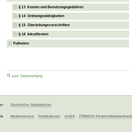
§ 13 Kosten und Benutzungsgebühren
§ 14 Ordnungswidrigkeiten
§ 15 Überleitungsvorschriften
§ 16 Inkrafttreten
Fußnoten
zum Seitenanfang
er
Sächsische Staatskanzlei
le
Medienservice
Publikationen
Amt24
FÖMISAX Fördermitteldatenbank