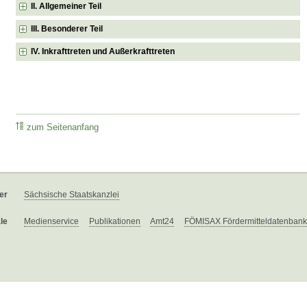
II. Allgemeiner Teil
III. Besonderer Teil
IV. Inkrafttreten und Außerkrafttreten
zum Seitenanfang
er
Sächsische Staatskanzlei
le
Medienservice
Publikationen
Amt24
FÖMISAX Fördermitteldatenbank