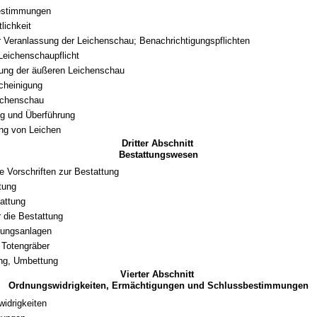
bestimmungen
lichkeit
ur Veranlassung der Leichenschau; Benachrichtigungspflichten
 Leichenschaupflicht
ung der äußeren Leichenschau
cheinigung
ichenschau
g und Überführung
ng von Leichen
Dritter Abschnitt
Bestattungswesen
e Vorschriften zur Bestattung
tung
attung
r die Bestattung
rungsanlagen
, Totengräber
ng, Umbettung
Vierter Abschnitt
Ordnungswidrigkeiten, Ermächtigungen und Schlussbestimmungen
idrigkeiten