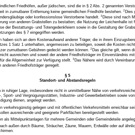
ndlichen Friedhöfen, außer jüdischen, sind die in § 2 Abs. 2 genannten Vers
2
it in zumutbarer Entfernung keine gemeindlichen Friedhöfe bestehen.
Dies 
3
ndersgläubige oder konfessionslose Verstorbene handelt.
Diese sind nach M
ung von anderen Grabstellen zu bestatten; die Nutzung der Leichenhalle ist f
ise der Bestattungs- und Totengedenkfeiern sowie in die Gestaltung der Grabs
tzungen des § 7 eingegriffen werden.
 haben sich an dem Kostenaufwand anderer Träger, die in ihrem Einzugsbere
tzes 1 Satz 1 unterhalten, angemessen zu beteiligen, soweit die Kosten nic
2
utzer zumutbaren Gebühren gedeckt werden können.
Das gleiche gilt, wenn d
nicht ausreichen und soweit der andere Friedhofsträger im Einverständnis m
3
für die Allgemeinheit zur Verfügung stellt.
Das Nähere wird durch Vereinbaru
anderen Friedhofsträger geregelt.
§ 5
Standort- und Abstandsregeln
en in ruhiger Lage, insbesondere nicht in unmittelbarer Nähe von verkehrsreich
, Sport- und Vergnügungsstätten, Industrie- und Gewerbebetrieben sowie von
eidigung dienen, angelegt werden.
en verkehrsgünstig gelegen und mit öffentlichen Verkehrsmitteln erreichbar se
ollen ausreichende und geeignete Parkflächen bereitgestellt werden.
nen als Mittelpunktanlagen für mehrere Gemeinden oder Gemeindeteile angeleg
d nach außen durch Bäume, Sträucher, Zäune, Mauern, Erdwälle oder auf ähnl
chirmen.