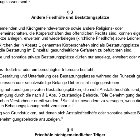
3
ugelassen sind.
§ 3
Andere Friedhöfe und Bestattungsplätze
hgemeinden und Kirchgemeindeverbände sowie andere Religions- oder
meinschaften, die Körperschaften des öffentlichen Rechts sind, können eig
e anlegen, erweitern und wiederbelegen (kirchliche Friedhöfe) sowie Leichen
 Kirchen der in Absatz 1 genannten Körperschaften sind als Bestattungsplätz
 die Bestattung im Einzelfall gesundheitliche Gefahren zu befürchten sind.
fe und sonstige private Bestattungsplätze dürfen nur angelegt, erweitert oder 
s Bedürfnis oder ein berechtigtes Interesse besteht,
 Gestaltung und Unterhaltung des Bestattungsplatzes während der Ruhezeit ge
nteressen oder schutzwürdige Belange Dritter nicht entgegenstehen.
g auf sonstigen privaten Bestattungsplätzen, die nicht Anstaltsfriedhöfe sind,
2
igung durch die nach § 1 Abs. 3 zuständige Behörde.
Die Genehmigung darf
3
chen Verstorbener erteilt werden.
Sie ist insbesondere zu versagen, wenn di
den Bebauungsplanung nicht vereinbar ist.
g von Grundstücken, auf denen sich Anstaltsfriedhöfe oder sonstige private 
4
 Genehmigungsbehörde anzuzeigen.
§ 4
Friedhöfe nichtgemeindlicher Träger