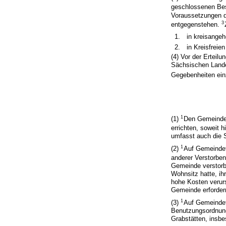
geschlossenen Bes
Voraussetzungen di
3
entgegenstehen.
1.
in kreisange
2.
in Kreisfreien
(4) Vor der Ertei
Sächsischen Lande
Gegebenheiten ein
1
(1)
Den Gemeinden 
errichten, soweit h
umfasst auch die S
1
(2)
Auf Gemeindef
anderer Verstorbe
Gemeinde verstorb
Wohnsitz hatte, ih
hohe Kosten verurs
Gemeinde erforder
1
(3)
Auf Gemeindef
Benutzungsordnung 
Grabstätten, insb