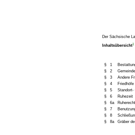
Der Sächsische La
1
Inhaltsübersicht
§ 1
Bestattun
§ 2
Gemeinde
§ 3
Andere Fr
§ 4
Friedhöfe
§ 5
Standort-
§ 6
Ruhezeit
§ 6a
Ruherecht
§ 7
Benutzun
§ 8
Schließun
§ 8a
Gräber de