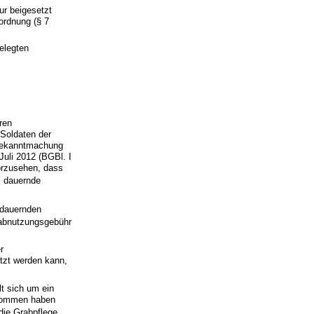
ur beigesetzt
ordnung (§ 7
belegten
ren
Soldaten der
 Bekanntmachung
Juli 2012 (BGBl. I
vorzusehen, dass
 dauernde
 dauernden
rabnutzungsgebühr
r
etzt werden kann,
lt sich um ein
ernommen haben
ie Grabpflege.