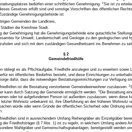
2
tattungsplatzes bedürfen einer schriftlichen Genehmigung.
Sie ist zu erteil
eses Gesetzes erfüllt sind und sonstige Vorschriften des öffentlichen Rechts
Zuständige Genehmigungsbehörde ist
hörigen Gemeinden der Landkreis,
 Städten die Kreisfreie Stadt.
lung der Genehmigung hat die Genehmigungsbehörde eine gutachtliche Stellu
samtes für Umwelt, Landwirtschaft und Geologie zu den geologischen und h
zuholen und sich mit dem zuständigen Gesundheitsamt ins Benehmen zu set
§ 2
Gemeindefriedhöfe
obliegt es als Pflichtaufgabe, Friedhöfe anzulegen und zu erweitern sowie 
ierfür ein öffentliches Bedürfnis besteht, und diese Einrichtungen zu unterhal
orge dafür, dass die notwendigen Bestattungseinrichtungen zur Verfügung st
2
riedhöfen ist die Bestattung verstorbener Gemeindeeinwohner zuzulassen.
3
ner kann durch Satzung der Gemeinde ermöglicht werden.
Die Bestattung ein
enen oder tot aufgefundenen Person ist außerdem zuzulassen, wenn diese k
r letzter Wohnsitz unbekannt ist, ihre Überführung an den früheren Wohnsitz 
achen würde oder wenn Gründe der öffentlichen Sicherheit oder Ordnung eine
n.
riedhöfen sind in ausreichendem Umfang Reihengräber als Einzelgräber berei
der Friedhofsträger (§ 7 Abs. 1) ist zu regeln, in welchem Umfang andere Ar
esondere Wahlgräber und Gemeinschaftsgrabanlagen, bereitgestellt werden u