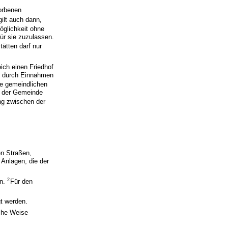
torbenen
gilt auch dann,
öglichkeit ohne
ür sie zuzulassen.
tätten darf nur
ich einen Friedhof
ht durch Einnahmen
ie gemeindlichen
it der Gemeinde
ng zwischen der
en Straßen,
 Anlagen, die der
2
in.
Für den
t werden.
iche Weise