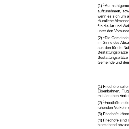
1
(1)
Auf nichtgemei
aufzunehmen, sowe
wenn es sich um a
räumliche Absonder
4
In die Art und We
unter den Vorausse
1
(2)
Die Gemeinden
im Sinne des Absa
aus den für die N
Bestattungsplätze 
Bestattungsplätze 
Gemeinde und dem 
(1) Friedhöfe soll
Eisenbahnen, Flug-
militärischen Vert
1
(2)
Friedhöfe soll
ruhenden Verkehr s
(3) Friedhöfe kön
(4) Friedhöfe sin
hinreichend abzus