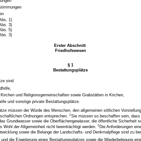
gungen
stimmungen
ten
Abs. 1)
Abs. 3)
Abs. 5)
Abs. 3)
Erster Abschnitt
Friedhofswesen
§ 1
Bestattungsplätze
tze sind
dhöfe,
 Kirchen und Religionsgemeinschaften sowie Grabstätten in Kirchen,
höfe und sonstige private Bestattungsplätze.
ätze müssen der Würde des Menschen, den allgemeinen sittlichen Vorstellun
2
lschaftlichen Ordnungen entsprechen.
Sie müssen so beschaffen sein, dass 
das Grundwasser sowie die Oberflächengewässer, die öffentliche Sicherheit s
3
 Wohl der Allgemeinheit nicht beeinträchtigt werden.
Die Anforderungen ein
ntwicklung sowie die Belange der Landschafts- und Denkmalpflege sind zu ber
 und die Erweiterung eines Bestattungsplatzes sowie die Wiederbelegung ein