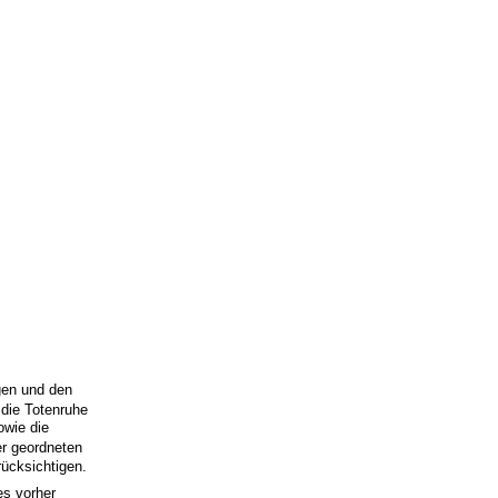
gen und den
die Totenruhe
owie die
er geordneten
ücksichtigen.
es vorher