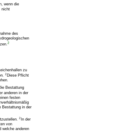
en, wenn die
 nicht
ngnahme des
ydrogeologischen
2
zen.
Leichenhallen zu
2
ten.
Diese Pflicht
ehen.
Die Bestattung
er anderen in der
einen festen
unverhältnismäßig
 Bestattung in der
2
tzustellen.
In der
ten von
nd welche anderen