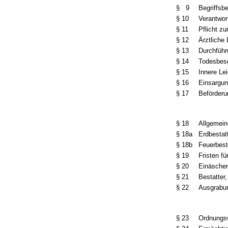
§ 9
Begriffs
§ 10
Verantwort
§ 11
Pflicht z
§ 12
Ärztliche
§ 13
Durchführ
§ 14
Todesbes
§ 15
Innere Le
§ 16
Einsargun
§ 17
Beförderu
§ 18
Allgemein
§ 18a
Erdbestat
§ 18b
Feuerbest
§ 19
Fristen fü
§ 20
Einäsche
§ 21
Bestatter
§ 22
Ausgrabu
§ 23
Ordnungsw