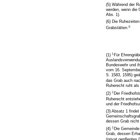
(5) Während der Ru
werden, wenn die G
Abs. 1).
(6) Die Ruhezeiten
6
Grabstätten.
1
(1)
Für Ehrengräb
Auslandsverwendun
Bundeswehr und ihr
vom 16. September 
S. 1583, 1595) geä
das Grab auch nac
Ruherecht ruht als
1
(2)
Der Friedhofs
Ruherecht entste
und der Friedhofsu
(3) Absatz 1 finde
Gemeinschaftsgraba
dessen Grab nicht u
1
(4)
Die Gemeinde h
Grab, dessen Erha
(privat gepflegtes