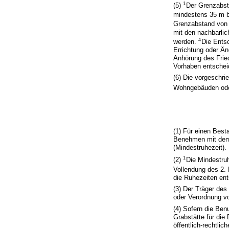
1
(5)
Der Grenzabst
mindestens 35 m 
Grenzabstand von
mit den nachbarlic
4
werden.
Die Entsc
Errichtung oder Ä
Anhörung des Fried
Vorhaben entschei
(6) Die vorgeschri
Wohngebäuden oder 
(1) Für einen Best
Benehmen mit dem 
(Mindestruhezeit).
1
(2)
Die Mindestruh
Vollendung des 2. 
die Ruhezeiten en
(3) Der Träger des
oder Verordnung v
(4) Sofern die Ben
Grabstätte für die
öffentlich-rechtlich