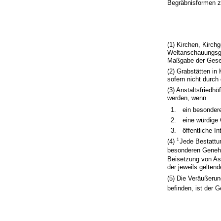
Begräbnisformen z
(1) Kirchen, Kirc
Weltanschauungsge
Maßgabe der Gesetz
(2) Grabstätten in
sofern nicht durch
(3) Anstaltsfriedhö
werden, wenn
1.
ein besondere
2.
eine würdige
3.
öffentliche I
1
(4)
Jede Bestattun
besonderen Genehm
Beisetzung von As
der jeweils gelten
(5) Die Veräußerun
befinden, ist der