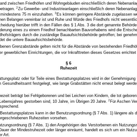
and zwischen Friedhöfen und Wohngebäuden einschließlich deren Nebenanl
2
betragen.
Zu Gewerbe- und Industrieanlagen einschließlich deren Nebenanlage
3
 mindestens 75 m einzuhalten.
Es können geringere Abstände zugelassen w
hen Belangen vereinbar ist und Ruhe und Würde des Friedhofs nicht wesentlic
heidung hierüber trifft in den Fällen des § 1 Abs. 3 die dort genannte Behörd
nderung eines zu einem Friedhof benachbarten Bauvorhabens wird die Entsch
hofsträgers durch die zuständige Bauaufsichtsbehörde getroffen; bei genehm
det die untere Bauaufsichtsbehörde.
ebenen Grenzabstände gelten nicht für die Abstände von bestehenden Friedhö
gewerblichen Einrichtungen, die vor Inkrafttreten dieses Gesetzes errichtet
§ 6
Ruhezeit
attungsplatz oder für Teile eines Bestattungsplatzes wird in der Genehmigung
Gesundheitsamt festgelegt, wie lange Grabstätten nicht erneut belegt werde
ezeit beträgt bei Fehlgeborenen und bei Leichen von Kindern, die tot geboren
2
Lebensjahres gestorben sind, 10 Jahre, im Übrigen 20 Jahre.
Für Aschen Ver
tsprechend.
 Bestattungsplatzes kann in der Benutzungsordnung (§ 7 Abs. 1) längere als 
orgeschriebenen Ruhezeiten vorsehen.
utzungsordnung (§ 7 Abs. 1) den Angehörigen des Verstorbenen ein Nutzungsr
 Dauer der Mindestruhezeit oder länger einräumt, handelt es sich um ein Nutz
er Art.