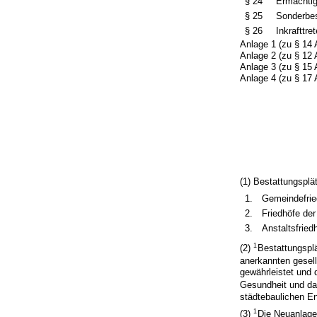
§ 24
Ermächti
§ 25
Sonderbe
§ 26
Inkrafttre
Anlage 1 (zu § 14 
Anlage 2 (zu § 12 
Anlage 3 (zu § 15 
Anlage 4 (zu § 17 
(1) Bestattungsplä
1.
Gemeindefrie
2.
Friedhöfe der
3.
Anstaltsfried
1
(2)
Bestattungspl
anerkannten gesel
gewährleistet und 
Gesundheit und das
städtebaulichen E
1
(3)
Die Neuanlage