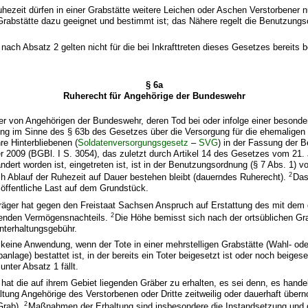
hezeit dürfen in einer Grabstätte weitere Leichen oder Aschen Verstorbener n
rabstätte dazu geeignet und bestimmt ist; das Nähere regelt die Benutzungs
 nach Absatz 2 gelten nicht für die bei Inkrafttreten dieses Gesetzes bereits 
§ 6a
Ruherecht für Angehörige der Bundeswehr
er von Angehörigen der Bundeswehr, deren Tod bei oder infolge einer besonde
g im Sinne des § 63b des Gesetzes über die Versorgung für die ehemaligen 
e Hinterbliebenen (
Soldatenversorgungsgesetz
–
SVG
) in der Fassung der
2009 (BGBl. I S. 3054), das zuletzt durch Artikel 14 des Gesetzes vom 21. 
ndert worden ist, eingetreten ist, ist in der Benutzungsordnung (§ 7 Abs. 1) 
2
h Ablauf der Ruhezeit auf Dauer bestehen bleibt (dauerndes Ruherecht).
Das
 öffentliche Last auf dem Grundstück.
träger hat gegen den Freistaat Sachsen Anspruch auf Erstattung des mit dem
2
henden Vermögensnachteils.
Die Höhe bemisst sich nach der ortsüblichen G
nterhaltungsgebühr.
t keine Anwendung, wenn der Tote in einer mehrstelligen Grabstätte (Wahl- ode
nlage) bestattet ist, in der bereits ein Toter beigesetzt ist oder noch beiges
nter Absatz 1 fällt.
at die auf ihrem Gebiet liegenden Gräber zu erhalten, es sei denn, es hande
ltung Angehörige des Verstorbenen oder Dritte zeitweilig oder dauerhaft üb
2
 Grab).
Maßnahmen der Erhaltung sind insbesondere die Instandsetzung und d