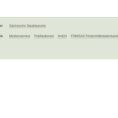
er
Sächsische Staatskanzlei
le
Medienservice
Publikationen
Amt24
FÖMISAX Fördermitteldatenbank