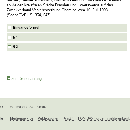
Meißen, Riesa-Großenhain, Weißeritzkreis und Sächsische Schweiz
sowie der Kreisfreien Städte Dresden und Hoyerswerda auf den
Zweckverband Verkehrsverbund Oberelbe vom 10. Juli 1998
(SächsGVBl. S. 354, 547)
Eingangsformel
§ 1
§ 2
zum Seitenanfang
er
Sächsische Staatskanzlei
le
Medienservice
Publikationen
Amt24
FÖMISAX Fördermitteldatenbank