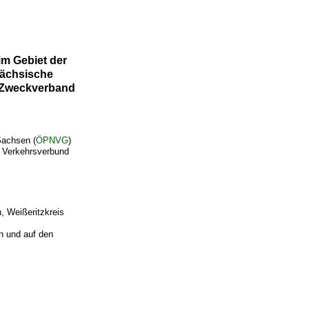
m Gebiet der
Sächsische
n Zweckverband
Sachsen (
ÖPNVG
)
s Verkehrsverbund
 Weißeritzkreis
 und auf den