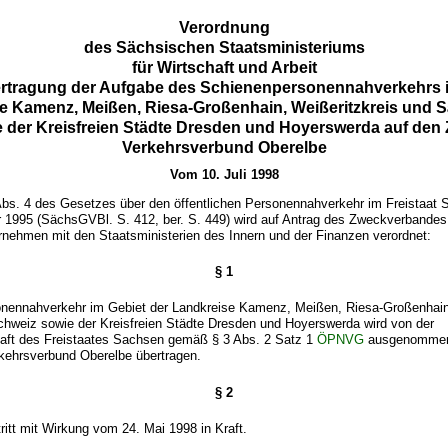
Verordnung
des Sächsischen Staatsministeriums
für Wirtschaft und Arbeit
ertragung der Aufgabe des Schienenpersonennahverkehrs i
e Kamenz, Meißen, Riesa-Großenhain, Weißeritzkreis und 
 der Kreisfreien Städte Dresden und Hoyerswerda auf de
Verkehrsverbund Oberelbe
Vom 10. Juli 1998
Abs. 4 des Gesetzes über den öffentlichen Personennahverkehr im Freistaat 
1995 (SächsGVBl. S. 412, ber. S. 449) wird auf Antrag des Zweckverbande
rnehmen mit den Staatsministerien des Innern und der Finanzen verordnet:
§ 1
nennahverkehr im Gebiet der Landkreise Kamenz, Meißen, Riesa-Großenhain,
hweiz sowie der Kreisfreien Städte Dresden und Hoyerswerda wird von der
aft des Freistaates Sachsen gemäß § 3 Abs. 2 Satz 1
ÖPNVG
ausgenommen
ehrsverbund Oberelbe übertragen.
§ 2
ritt mit Wirkung vom 24. Mai 1998 in Kraft.