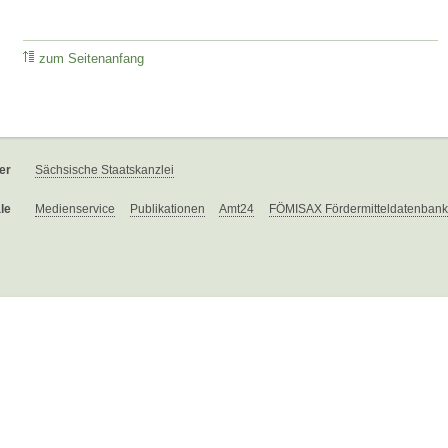
zum Seitenanfang
er
Sächsische Staatskanzlei
le
Medienservice
Publikationen
Amt24
FÖMISAX Fördermitteldatenbank