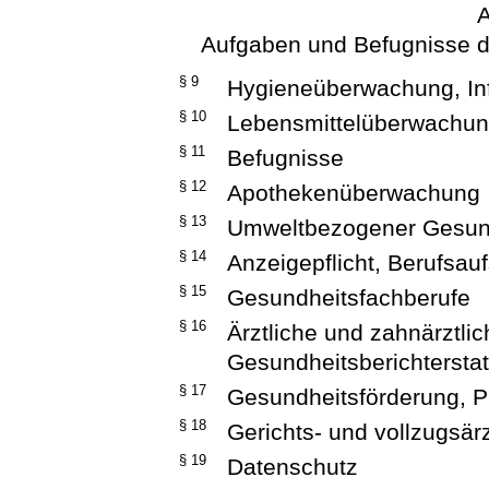
A
Aufgaben und Befugnisse d
§ 9
Hygieneüberwachung, In
§ 10
Lebensmittelüberwachun
§ 11
Befugnisse
§ 12
Apothekenüberwachung
§ 13
Umweltbezogener Gesun
§ 14
Anzeigepflicht, Berufsauf
§ 15
Gesundheitsfachberufe
§ 16
Ärztliche und zahnärztli
Gesundheitsberichtersta
§ 17
Gesundheitsförderung, Pr
§ 18
Gerichts- und vollzugsärz
§ 19
Datenschutz