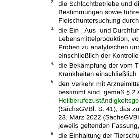
2.
die Schlachtbetriebe und d
Bestimmungen sowie führen
Fleischuntersuchung durch
3.
die Ein-, Aus- und Durchfuh
Lebensmittelproduktion, v
Proben zu analytischen un
einschließlich der Kontrolle
4.
die Bekämpfung der vom T
Krankheiten einschließlic
5.
den Verkehr mit Arzneimitt
bestimmt sind, gemäß § 2 
Heilberufezuständigkeitsg
(SächsGVBl. S. 41), das zu
23. März 2022 (SächsGVBl. 
jeweils geltenden Fassung
6.
die Einhaltung der Tiersc