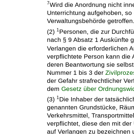
7
Wird die Anordnung nicht inn
Unterrichtung aufgehoben, so g
Verwaltungsbehörde getroffen
1
(2)
Personen, die zur Durch
nach § 9 Absatz 1 Auskünfte g
Verlangen die erforderlichen A
verpflichtete Person kann die
deren Beantwortung sie selbst
Nummer 1 bis 3 der
Zivilproz
der Gefahr strafrechtlicher Ve
dem
Gesetz über Ordnungswid
1
(3)
Die Inhaber der tatsächli
genannten Grundstücke, Räum
Verkehrsmittel, Transportmitt
verpflichtet, diese den mit d
auf Verlangen zu bezeichnen u