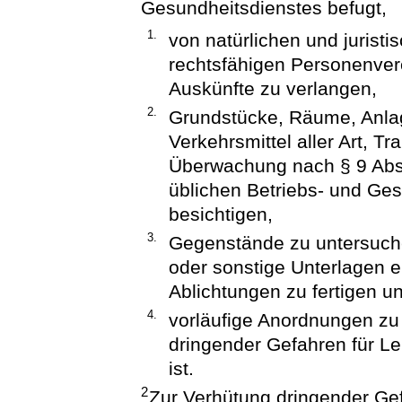
Gesundheitsdienstes befugt,
1.
von natürlichen und jurist
rechtsfähigen Personenvere
Auskünfte zu verlangen,
2.
Grundstücke, Räume, Anla
Verkehrsmittel aller Art, Tr
Überwachung nach § 9 Absa
üblichen Betriebs- und Ges
besichtigen,
3.
Gegenstände zu untersuch
oder sonstige Unterlagen 
Ablichtungen zu fertigen u
4.
vorläufige Anordnungen zu 
dringender Gefahren für L
ist.
2
Zur Verhütung dringender Ge