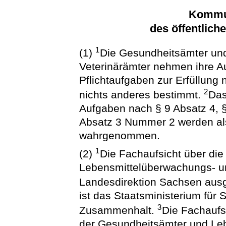
Kommu
des öffentlich
1
(1)
Die Gesundheitsämter un
Veterinärämter nehmen ihre A
Pflichtaufgaben zur Erfüllung
2
nichts anderes bestimmt.
Das
Aufgaben nach § 9 Absatz 4, §
Absatz 3 Nummer 2 werden als
wahrgenommen.
1
(2)
Die Fachaufsicht über di
Lebensmittelüberwachungs- un
Landesdirektion Sachsen aus
ist das Staatsministerium für 
3
Zusammenhalt.
Die Fachaufs
der Gesundheitsämter und Le