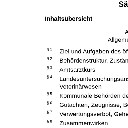
S
Inhaltsübersicht
A
Allgeme
§ 1
Ziel und Aufgaben des ö
§ 2
Behördenstruktur, Zustän
§ 3
Amtsarztkurs
§ 4
Landesuntersuchungsanst
Veterinärwesen
§ 5
Kommunale Behörden des
§ 6
Gutachten, Zeugnisse, 
§ 7
Verwertungsverbot, Gehe
§ 8
Zusammenwirken