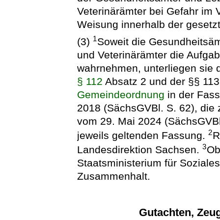
Veterinärämter bei Gefahr im
Weisung innerhalb der gesetzte
1
(3)
Soweit die Gesundheitsä
und Veterinärämter die Aufgab
wahrnehmen, unterliegen sie 
§ 112
Absatz 2 und der §§ 113
Gemeindeordnung
in der Fas
2018 (SächsGVBl. S. 62), die z
vom 29. Mai 2024 (SächsGVBl. 
2
jeweils geltenden Fassung.
R
3
Landesdirektion Sachsen.
Ob
Staatsministerium für Soziale
Zusammenhalt.
Gutachten, Zeu