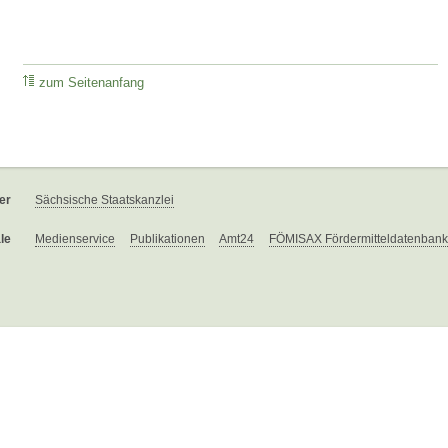
zum Seitenanfang
er
Sächsische Staatskanzlei
le
Medienservice
Publikationen
Amt24
FÖMISAX Fördermitteldatenbank