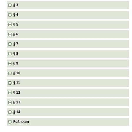
§ 3
§ 4
§ 5
§ 6
§ 7
§ 8
§ 9
§ 10
§ 11
§ 12
§ 13
§ 14
Fußnoten