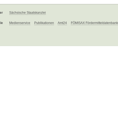
er
Sächsische Staatskanzlei
le
Medienservice
Publikationen
Amt24
FÖMISAX Fördermitteldatenbank