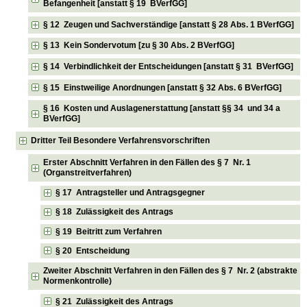
Befangenheit [anstatt § 19 BVerfGG]
§ 12 Zeugen und Sachverständige [anstatt § 28 Abs. 1 BVerfGG]
§ 13 Kein Sondervotum [zu § 30 Abs. 2 BVerfGG]
§ 14 Verbindlichkeit der Entscheidungen [anstatt § 31 BVerfGG]
§ 15 Einstweilige Anordnungen [anstatt § 32 Abs. 6 BVerfGG]
§ 16 Kosten und Auslagenerstattung [anstatt §§ 34 und 34 a
BVerfGG]
Dritter Teil Besondere Verfahrensvorschriften
Erster Abschnitt Verfahren in den Fällen des § 7 Nr. 1
(Organstreitverfahren)
§ 17 Antragsteller und Antragsgegner
§ 18 Zulässigkeit des Antrags
§ 19 Beitritt zum Verfahren
§ 20 Entscheidung
Zweiter Abschnitt Verfahren in den Fällen des § 7 Nr. 2 (abstrakte
Normenkontrolle)
§ 21 Zulässigkeit des Antrags