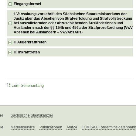
Eingangsformel
I. Verwaltungsvorschrift des Sächsischen Staatsministeriums der
Justiz über das Absehen von Strafverfolgung und Strafvollstreckung
bei auszuliefernden oder abzuschiebenden Ausländerinnen und
Ausländern nach den§§ 154b und 456a der Strafprozeßordnung (VwV
Absehen bei Ausländern – VwVAbsAus)
II. Außerkrafttreten
III. Inkrafttreten
zum Seitenanfang
er
Sächsische Staatskanzlei
le
Medienservice
Publikationen
Amt24
FÖMISAX Fördermitteldatenbank