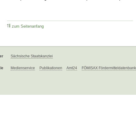
zum Seitenanfang
er
Sächsische Staatskanzlei
le
Medienservice
Publikationen
Amt24
FÖMISAX Fördermitteldatenbank