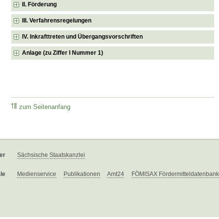
II. Förderung
III. Verfahrensregelungen
IV. Inkrafttreten und Übergangsvorschriften
Anlage (zu Ziffer I Nummer 1)
zum Seitenanfang
er
Sächsische Staatskanzlei
le
Medienservice
Publikationen
Amt24
FÖMISAX Fördermitteldatenbank