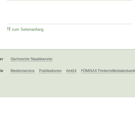
zum Seitenanfang
er
Sächsische Staatskanzlei
le
Medienservice
Publikationen
Amt24
FÖMISAX Fördermitteldatenbank