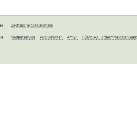
er
Sächsische Staatskanzlei
le
Medienservice
Publikationen
Amt24
FÖMISAX Fördermitteldatenbank