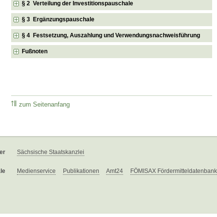
§ 2 Verteilung der Investitionspauschale
§ 3 Ergänzungspauschale
§ 4 Festsetzung, Auszahlung und Verwendungsnachweisführung
Fußnoten
zum Seitenanfang
er
Sächsische Staatskanzlei
le
Medienservice
Publikationen
Amt24
FÖMISAX Fördermitteldatenbank