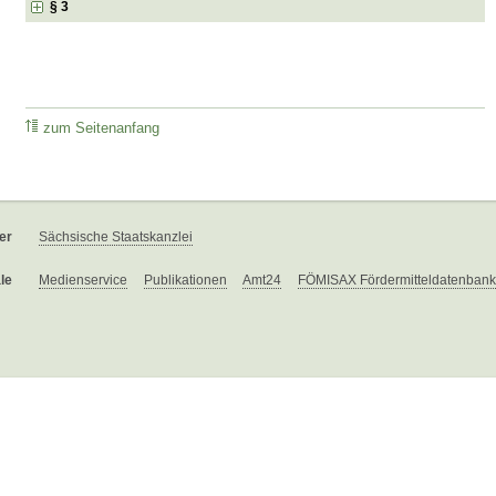
§ 3
zum Seitenanfang
er
Sächsische Staatskanzlei
le
Medienservice
Publikationen
Amt24
FÖMISAX Fördermitteldatenbank