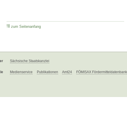
zum Seitenanfang
er
Sächsische Staatskanzlei
le
Medienservice
Publikationen
Amt24
FÖMISAX Fördermitteldatenbank