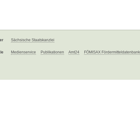
er
Sächsische Staatskanzlei
le
Medienservice
Publikationen
Amt24
FÖMISAX Fördermitteldatenbank