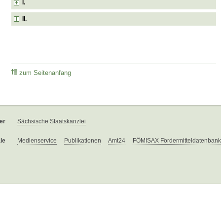
I.
II.
zum Seitenanfang
er
Sächsische Staatskanzlei
le
Medienservice
Publikationen
Amt24
FÖMISAX Fördermitteldatenbank