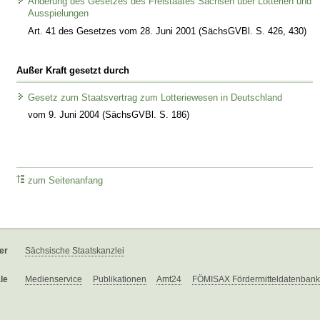
Änderung des Gesetzes des Freistaates Sachsen über Lotterien und
Ausspielungen
Art. 41 des Gesetzes vom 28. Juni 2001 (SächsGVBl. S. 426, 430)
Außer Kraft gesetzt durch
Gesetz zum Staatsvertrag zum Lotteriewesen in Deutschland
vom 9. Juni 2004 (SächsGVBl. S. 186)
zum Seitenanfang
er
Sächsische Staatskanzlei
le
Medienservice
Publikationen
Amt24
FÖMISAX Fördermitteldatenbank