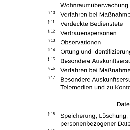
Wohnraumüberwachung
§ 10
Verfahren bei Maßnahme
§ 11
Verdeckte Bedienstete
§ 12
Vertrauenspersonen
§ 13
Observationen
§ 14
Ortung und Identifizieru
§ 15
Besondere Auskunftsersuc
§ 16
Verfahren bei Maßnahme
§ 17
Besondere Auskunftsers
Telemedien und zu Kon
Date
§ 18
Speicherung, Löschung,
personenbezogener Dat