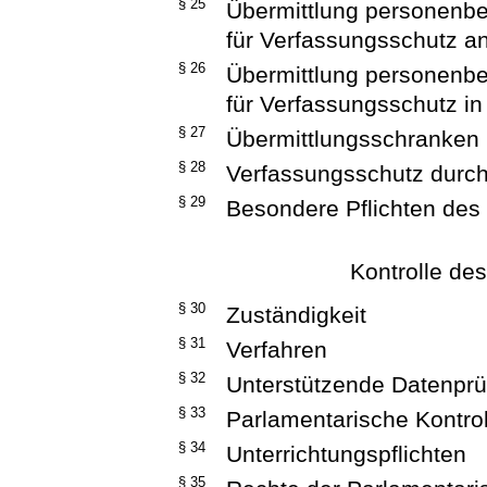
§ 25
Übermittlung personenb
für Verfassungsschutz an 
§ 26
Übermittlung personenb
für Verfassungsschutz i
§ 27
Übermittlungsschranken
§ 28
Verfassungsschutz durch 
§ 29
Besondere Pflichten des
Kontrolle de
§ 30
Zuständigkeit
§ 31
Verfahren
§ 32
Unterstützende Datenprüf
§ 33
Parlamentarische Kontro
§ 34
Unterrichtungspflichten
§ 35