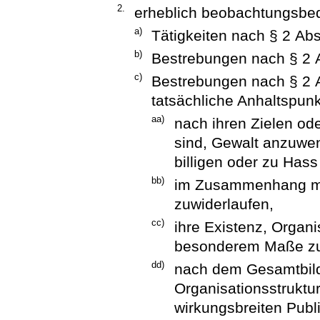
2.
erheblich beobachtungsbed
a)
Tätigkeiten nach § 2 Ab
b)
Bestrebungen nach § 2
c)
Bestrebungen nach § 2 
tatsächliche Anhaltspunk
aa)
nach ihren Zielen ode
sind, Gewalt anzuwen
billigen oder zu Has
bb)
im Zusammenhang mit
zuwiderlaufen,
cc)
ihre Existenz, Organis
besonderem Maße zu 
dd)
nach dem Gesamtbild 
Organisationsstruktur
wirkungsbreiten Publ