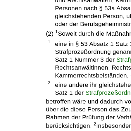
und Rechtsanwälten, Kamm
Personen nach § 53a Absat
gleichstehenden Person, üb
oder der Berufsgeheimnistr
1
(2)
Soweit durch die Maßna
1.
eine in § 53 Absatz 1 Sat
Strafprozeßordnung genann
Satz 1 Nummer 3 der
Stra
Rechtsanwältinnen, Recht
Kammerrechtsbeiständen, 
2.
eine andere ihr gleichste
Satz 1 der
Strafprozeßord
betroffen wäre und dadurch vo
über die diese Person das Zeug
Rahmen der Prüfung der Verhä
2
berücksichtigen.
Insbesonder