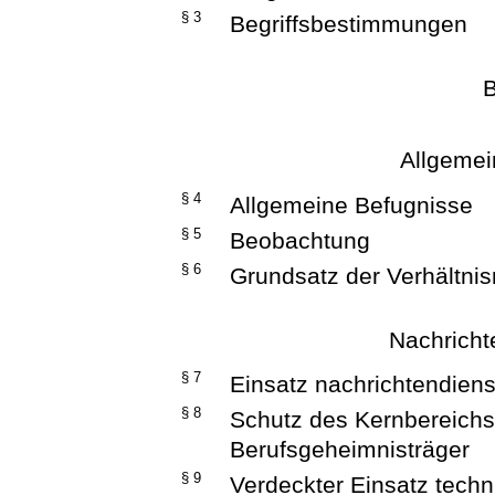
§ 3
Begriffsbestimmungen
B
Allgeme
§ 4
Allgemeine Befugnisse
§ 5
Beobachtung
§ 6
Grundsatz der Verhältni
Nachrichte
§ 7
Einsatz nachrichtendienst
§ 8
Schutz des Kernbereichs
Berufsgeheimnisträger
§ 9
Verdeckter Einsatz techni