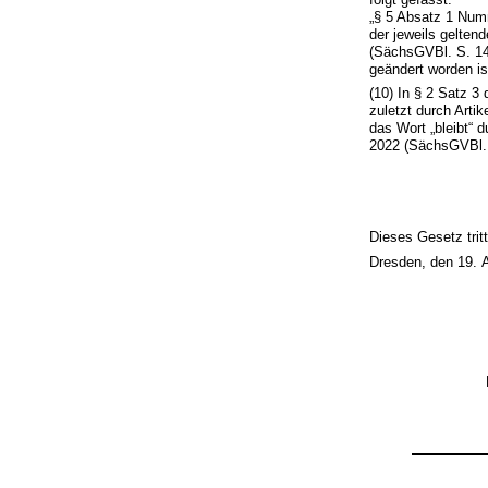
„§ 5 Absatz 1 Num
der jeweils gelte
(SächsGVBl. S. 14
geändert worden is
(10) In § 2 Satz 3
zuletzt durch Arti
das Wort „bleibt“
2022 (SächsGVBl. S
Dieses Gesetz trit
Dresden, den 19. 