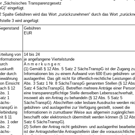
er „Sächsisches Transparenzgesetz
G)“ eingefügt.
le 2 Spalte Gebühren wird das Wort „zurückzunehmen“ durch das Wort „zurückn
fstelle 3 wird angefügt:
egenstand
Gebühren
EUR
rteilung von
14 bis 24
nformationen
je angefangene Viertelstunde
urch
A n m e r k u n g e n:
uskunft
(1) Gemäß § 12 Abs. 5 Satz 2 SächsTranspG ist der Zugang z
der durch
Informationen bis zu einem Aufwand von 600 Euro gebühren- u
Gewährung
auslagenfrei. Das gilt nicht für öffentlich-rechtliche Leistungen d
on Einsicht
Abs. 3 Satz 1 Nr. 8 SächsTranspG genannten Stellen (§ 12 Abs
ach § 12
Satz 4 SächsTranspG). Betreffen mehrere Anträge einer Perso
bs. 1
eine transparenzpflichtige Stelle denselben Lebenssachverhalt, 
atz 1
insoweit als ein Antrag zu behandeln (§ 12 Abs. 5 Satz 5
ächs-
SächsTranspG). Abschriften oder lesbare Ausdrucke werden nic
ranspG in
gebühren- und auslagenfrei zur Verfügung gestellt, soweit die
erbindung
Informationen in zumutbarer Weise aus allgemein zugänglichen
it § 11
beschafft oder elektronisch übermittelt werden können (§ 12 Ab
bs. 1 oder
Satz 6 SächsTranspG).
bs. 2
(2) Sofern der Antrag nicht gebühren- und auslagenfrei bearbeite
ächs-
ist der Antragsteller/die Antragstellerin über die voraussichtlich