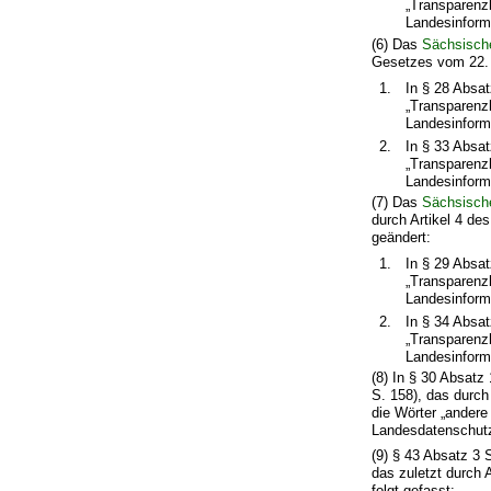
„Transparenz
Landesinforma
(6) Das
Sächsische
Gesetzes vom 22. A
1.
In § 28 Absat
„Transparenz
Landesinforma
2.
In § 33 Absa
„Transparenz
Landesinforma
(7) Das
Sächsisch
durch Artikel 4 de
geändert:
1.
In § 29 Absat
„Transparenz
Landesinforma
2.
In § 34 Absa
„Transparenz
Landesinforma
(8) In § 30 Absatz
S. 158), das durc
die Wörter „andere
Landesdatenschutzb
(9) § 43 Absatz 3
das zuletzt durch 
folgt gefasst: