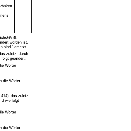
hränken
hmens
ächsGVBl.
ndert worden ist,
n sind.“ ersetzt.
as zuletzt durch
folgt geändert:
die Wörter
h die Wörter
14), das zuletzt
d wie folgt
die Wörter
h die Wörter