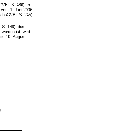
VBl. S. 486), in
 vom 1. Juni 2006
SächsGVBl. S. 245)
 S. 146), das
 worden ist, wird
vom 19. August
g