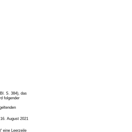
l. S. 384), das
d folgender
geltenden
16. August 2021
“ eine Leerzeile