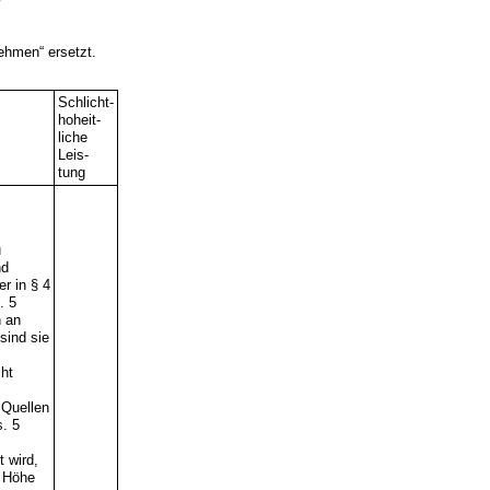
ehmen“ ersetzt.
Schlicht-
hoheit-
liche
Leis-
tung
u
nd
er in § 4
. 5
n an
sind sie
ht
 Quellen
s. 5
t wird,
e Höhe