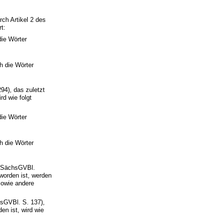
ch Artikel 2 des
t:
die Wörter
h die Wörter
4), das zuletzt
d wie folgt
die Wörter
h die Wörter
(SächsGVBl.
worden ist, werden
sowie andere
sGVBl. S. 137),
en ist, wird wie