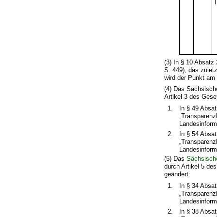
(3) In § 10 Absatz
S. 449), das zulet
wird der Punkt am 
(4) Das Sächsisc
Artikel 3 des Gese
1.
In § 49 Absat
„Transparenz
Landesinforma
2.
In § 54 Absa
„Transparenz
Landesinforma
(5) Das
Sächsisch
durch Artikel 5 de
geändert:
1.
In § 34 Absat
„Transparenz
Landesinforma
2.
In § 38 Absa