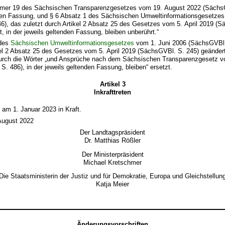
mer 19 des Sächsischen Transparenzgesetzes vom 19. August 2022 (SächsG
nden Fassung, und § 6 Absatz 1 des Sächsischen Umweltinformationsgesetzes
6), das zuletzt durch Artikel 2 Absatz 25 des Gesetzes vom 5. April 2019 (
t, in der jeweils geltenden Fassung, bleiben unberührt.“
 des
Sächsischen Umweltinformationsgesetzes
vom 1. Juni 2006 (SächsGVBl.
kel 2 Absatz 25 des Gesetzes vom 5. April 2019 (SächsGVBl. S. 245) geändert
 durch die Wörter „und Ansprüche nach dem Sächsischen Transparenzgesetz 
. 486), in der jeweils geltenden Fassung, bleiben“ ersetzt.
Artikel 3
Inkrafttreten
t am 1. Januar 2023 in Kraft.
August 2022
Der Landtagspräsident
Dr. Matthias Rößler
Der Ministerpräsident
Michael Kretschmer
Die Staatsministerin der Justiz und für Demokratie, Europa und Gleichstellun
Katja Meier
Änderungsvorschriften