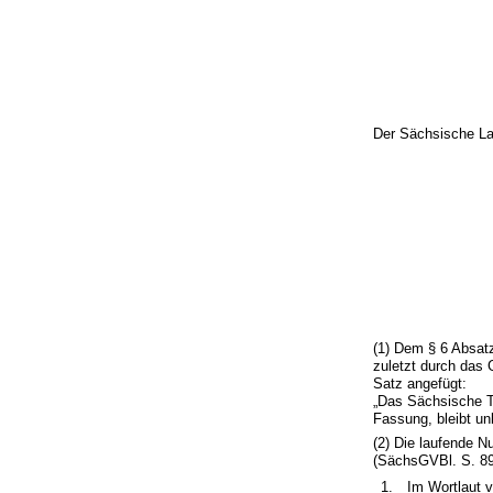
Der Sächsische La
(1) Dem § 6 Absat
zuletzt durch das
Satz angefügt:
„Das Sächsische T
Fassung, bleibt un
(2) Die laufende 
(SächsGVBl. S. 898
1.
Im Wortlaut v