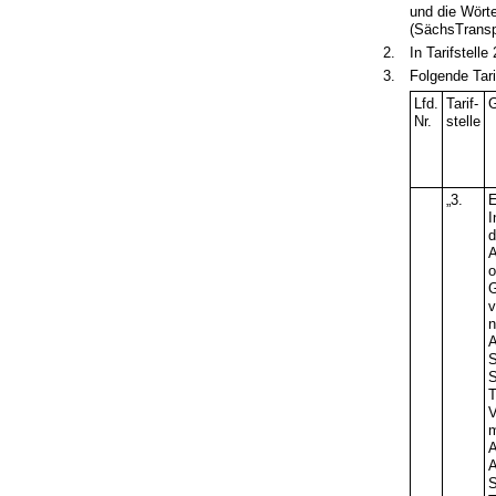
und die Wört
(SächsTransp
2.
In Tarifstel
3.
Folgende Tari
Lfd.
Tarif-
G
Nr.
stelle
„3.
E
I
d
A
o
v
n
A
S
S
T
V
m
A
A
S