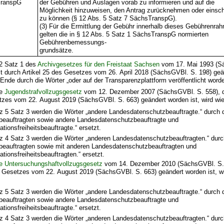
TranspG
der Gebühren und Auslagen vorab zu informieren und auf die
Möglichkeit hinzuweisen, den Antrag zurücknehmen oder einsc
zu können (§ 12 Abs. 5 Satz 7 SächsTranspG).
(3) Für die Ermittlung der Gebühr innerhalb dieses Gebührenra
gelten die in § 12 Abs. 5 Satz 1 SächsTranspG normierten
Gebührenbemessungs-
grundsätze.
 2 Satz 1 des
Archivgesetzes für den Freistaat Sachsen
vom 17. Mai 1993 (S
zt durch Artikel 25 des Gesetzes vom 26. April 2018 (SächsGVBl. S. 198) geä
Ende durch die Wörter „oder auf der Transparenzplattform veröffentlicht worde
he
Jugendstrafvollzugsgesetz
vom 12. Dezember 2007 (SächsGVBl. S. 558), d
tzes vom 22. August 2019 (SächsGVBl. S. 663) geändert worden ist, wird wie 
z 5 Satz 3 werden die Wörter „andere Landesdatenschutzbeauftragte.“ durch 
beauftragten sowie andere Landesdatenschutzbeauftragte und
tionsfreiheitsbeauftragte.“ ersetzt.
tz 4 Satz 3 werden die Wörter „anderen Landesdatenschutzbeauftragten.“ durc
beauftragten sowie mit anderen Landesdatenschutzbeauftragten und
tionsfreiheitsbeauftragten.“ ersetzt.
e Untersuchungshaftvollzugsgesetz
vom 14. Dezember 2010 (SächsGVBl. S. 4
s Gesetzes vom 22. August 2019 (SächsGVBl. S. 663) geändert worden ist, wir
z 5 Satz 3 werden die Wörter „andere Landesdatenschutzbeauftragte.“ durch 
beauftragten sowie andere Landesdatenschutzbeauftragte und
tionsfreiheitsbeauftragte.“ ersetzt.
tz 4 Satz 3 werden die Wörter „anderen Landesdatenschutzbeauftragten.“ durc