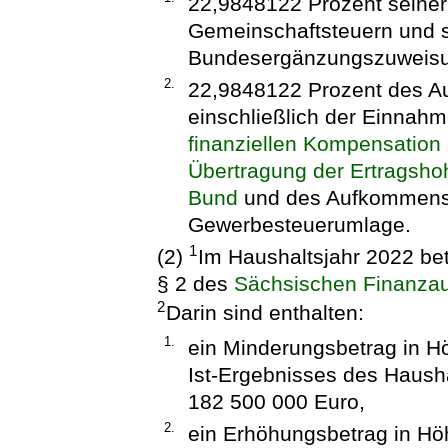
22,9848122 Prozent seine
Gemeinschaftsteuern und 
Bundesergänzungszuweisu
2.
22,9848122 Prozent des A
einschließlich der Einna
finanziellen Kompensation 
Übertragung der Ertragshoh
Bund
und des Aufkommens 
Gewerbesteuerumlage.
1
(2)
Im Haushaltsjahr 2022 be
§ 2 des
Sächsischen Finanzau
2
Darin sind enthalten:
1.
ein Minderungsbetrag in Hö
Ist-Ergebnisses des Haush
182 500 000 Euro,
2.
ein Erhöhungsbetrag in Hö