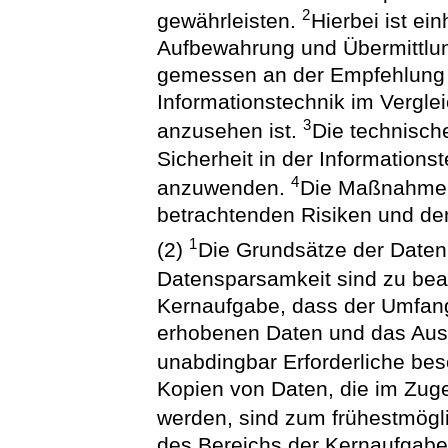
2
gewährleisten.
Hierbei ist ei
Aufbewahrung und Übermittlun
gemessen an der Empfehlung d
Informationstechnik im Verglei
3
anzusehen ist.
Die technisch
Sicherheit in der Informations
4
anzuwenden.
Die Maßnahmen 
betrachtenden Risiken und dem
1
(2)
Die Grundsätze der Date
Datensparsamkeit sind zu be
Kernaufgabe, dass der Umfang
erhobenen Daten und das Ausm
unabdingbar Erforderliche be
Kopien von Daten, die im Zug
werden, sind zum frühestmögl
des Bereichs der Kernaufgab