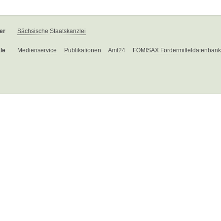
er
Sächsische Staatskanzlei
le
Medienservice
Publikationen
Amt24
FÖMISAX Fördermitteldatenbank