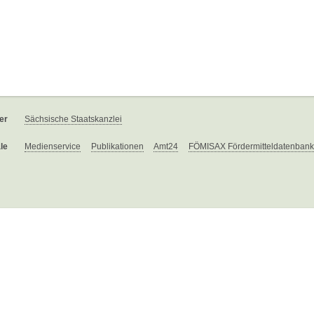
er
Sächsische Staatskanzlei
le
Medienservice
Publikationen
Amt24
FÖMISAX Fördermitteldatenbank