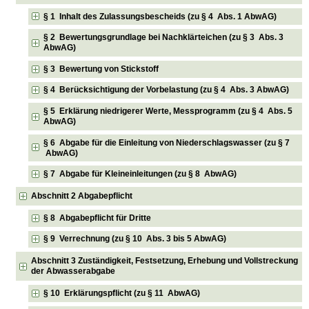
§ 1 Inhalt des Zulassungsbescheids (zu § 4 Abs. 1 AbwAG)
§ 2 Bewertungsgrundlage bei Nachklärteichen (zu § 3 Abs. 3
AbwAG)
§ 3 Bewertung von Stickstoff
§ 4 Berücksichtigung der Vorbelastung (zu § 4 Abs. 3 AbwAG)
§ 5 Erklärung niedrigerer Werte, Messprogramm (zu § 4 Abs. 5
AbwAG)
§ 6 Abgabe für die Einleitung von Niederschlagswasser (zu § 7
AbwAG)
§ 7 Abgabe für Kleineinleitungen (zu § 8 AbwAG)
Abschnitt 2 Abgabepflicht
§ 8 Abgabepflicht für Dritte
§ 9 Verrechnung (zu § 10 Abs. 3 bis 5 AbwAG)
Abschnitt 3 Zuständigkeit, Festsetzung, Erhebung und Vollstreckung
der Abwasserabgabe
§ 10 Erklärungspflicht (zu § 11 AbwAG)