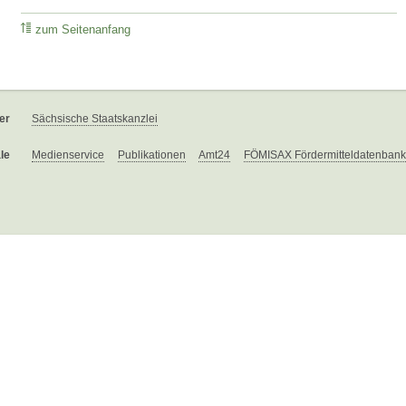
zum Seitenanfang
er
Sächsische Staatskanzlei
le
Medienservice
Publikationen
Amt24
FÖMISAX Fördermitteldatenbank