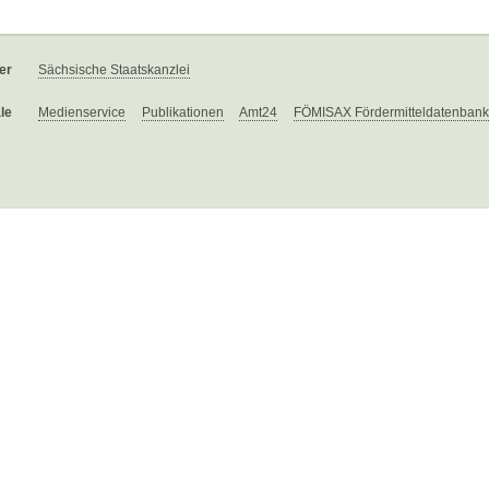
er
Sächsische Staatskanzlei
le
Medienservice
Publikationen
Amt24
FÖMISAX Fördermitteldatenbank