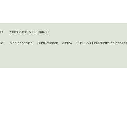
er
Sächsische Staatskanzlei
le
Medienservice
Publikationen
Amt24
FÖMISAX Fördermitteldatenbank